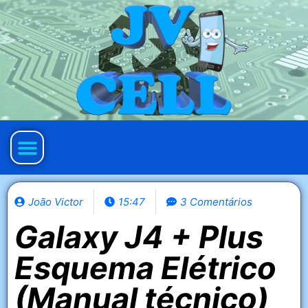
Política de privacidade
João Victor
15:47
3 Comentários
Galaxy J4 + Plus
Esquema Elétrico
(Manual técnico)