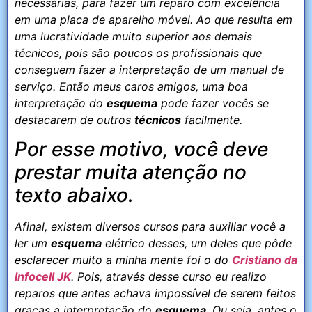
necessárias, para fazer um reparo com excelência
em uma placa de aparelho móvel. Ao que resulta em
uma lucratividade muito superior aos demais
técnicos, pois são poucos os profissionais que
conseguem fazer a interpretação de um manual de
serviço. Então meus caros amigos, uma boa
interpretação do
esquema
pode fazer vocês se
destacarem de outros
técnicos
facilmente.
Por esse motivo, você deve
prestar muita atenção no
texto abaixo.
Afinal, existem diversos cursos para auxiliar você a
ler um
esquema
elétrico desses, um deles que pôde
esclarecer muito a minha mente foi o do
Cristiano da
Infocell JK
. Pois, através desse curso eu realizo
reparos que antes achava impossível de serem feitos
graças a interpretação do
esquema
. Ou seja, antes o