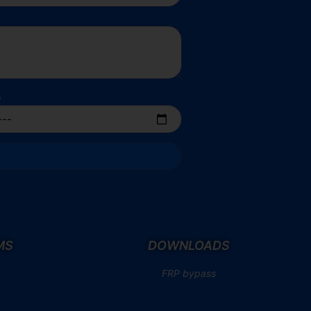
o
MS
DOWNLOADS
FRP bypass