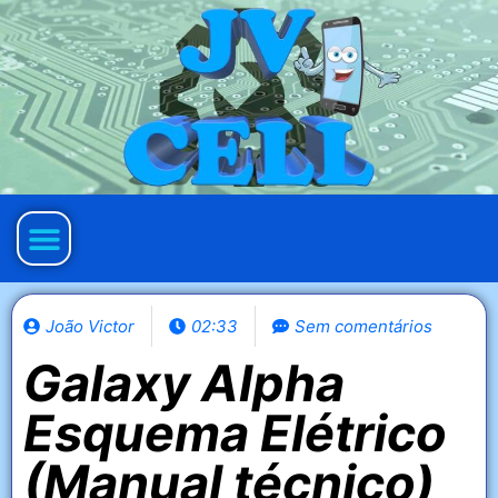
Política de privacidade
João Victor
02:33
Sem comentários
Galaxy Alpha
Esquema Elétrico
(Manual técnico)