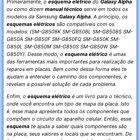
Primeiramente, o
esquema elétrico
do
Galaxy Alpha
ou como dizem
manual técnico
serve em todos os
modelos da Samsung
Galaxy Alpha
. A princípio, os
esquemas elétricos
são compatíveis com os
modelos: (SM-G8508K SM-G8508L SM-G8508S SM-
G850A SM-G850F SM-G850FQ SM-G850K SM-
G850L SM-G850M SM-G850S SM-G850W SM-
G850Y). Desse modo, o
esquema elétrico
é umas
das ferramentas mais importantes para realização de
reparos em placas. Bem como dessa forma eles te
ajudam a entender o caminho dos componentes, e
revelam a possível solução de cada problema.
Enfim, o
esquema elétrico
é um livro para o técnico,
onde você encontra um tipo de mapa da placa. Isto
é, esse mapa apresenta todos os componentes que
compõem o circuito do aparelho celular. Então, esse
esquema
te ajuda a saber quais componentes são
na placa, seus valores e locais que se encontram. De