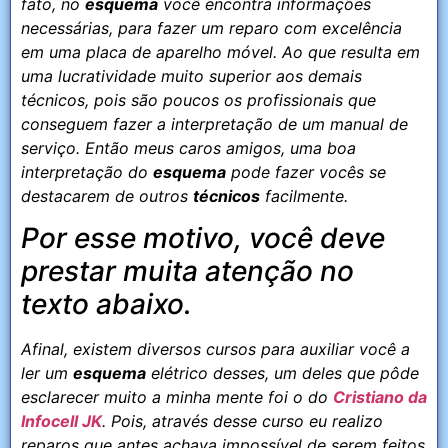
fato, no
esquema
você encontra informações
necessárias, para fazer um reparo com excelência
em uma placa de aparelho móvel. Ao que resulta em
uma lucratividade muito superior aos demais
técnicos, pois são poucos os profissionais que
conseguem fazer a interpretação de um manual de
serviço. Então meus caros amigos, uma boa
interpretação do
esquema
pode fazer vocês se
destacarem de outros
técnicos
facilmente.
Por esse motivo, você deve
prestar muita atenção no
texto abaixo.
Afinal, existem diversos cursos para auxiliar você a
ler um
esquema
elétrico desses, um deles que pôde
esclarecer muito a minha mente foi o do
Cristiano da
Infocell JK
. Pois, através desse curso eu realizo
reparos que antes achava impossível de serem feitos