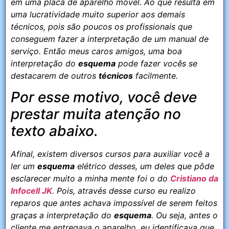
em uma placa de aparelho móvel. Ao que resulta em
uma lucratividade muito superior aos demais
técnicos, pois são poucos os profissionais que
conseguem fazer a interpretação de um manual de
serviço. Então meus caros amigos, uma boa
interpretação do
esquema
pode fazer vocês se
destacarem de outros
técnicos
facilmente.
Por esse motivo, você deve
prestar muita atenção no
texto abaixo.
Afinal, existem diversos cursos para auxiliar você a
ler um
esquema
elétrico desses, um deles que pôde
esclarecer muito a minha mente foi o do
Cristiano da
Infocell JK
. Pois, através desse curso eu realizo
reparos que antes achava impossível de serem feitos
graças a interpretação do
esquema
. Ou seja, antes o
cliente me entregava o aparelho, eu identificava que