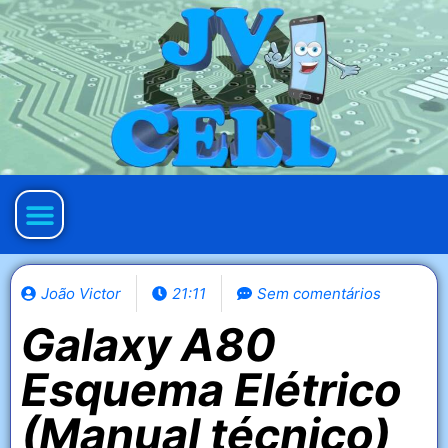
Política de privacidade
João Victor
21:11
Sem comentários
Galaxy A80
Esquema Elétrico
(Manual técnico)