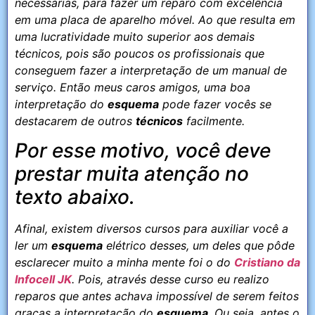
necessárias, para fazer um reparo com excelência
em uma placa de aparelho móvel. Ao que resulta em
uma lucratividade muito superior aos demais
técnicos, pois são poucos os profissionais que
conseguem fazer a interpretação de um manual de
serviço. Então meus caros amigos, uma boa
interpretação do
esquema
pode fazer vocês se
destacarem de outros
técnicos
facilmente.
Por esse motivo, você deve
prestar muita atenção no
texto abaixo.
Afinal, existem diversos cursos para auxiliar você a
ler um
esquema
elétrico desses, um deles que pôde
esclarecer muito a minha mente foi o do
Cristiano da
Infocell JK
. Pois, através desse curso eu realizo
reparos que antes achava impossível de serem feitos
graças a interpretação do
esquema
. Ou seja, antes o