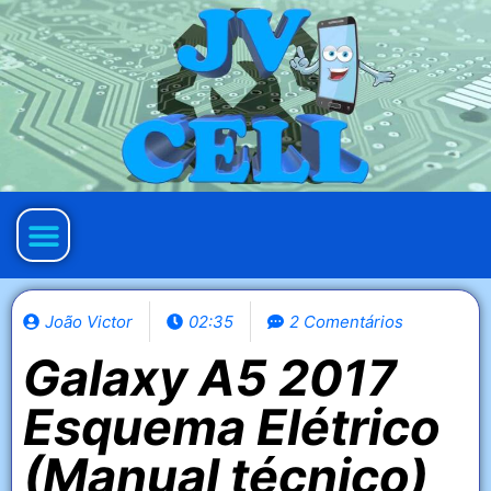
Política de privacidade
João Victor
02:35
2 Comentários
Galaxy A5 2017
Esquema Elétrico
(Manual técnico)