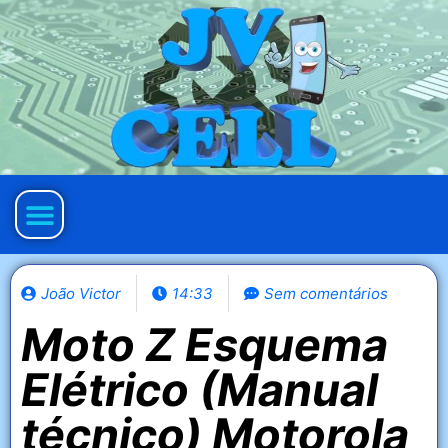
Política de privacidade
João Victor
14:33
Sem comentários
Moto Z Esquema
Elétrico (Manual
técnico) Motorola