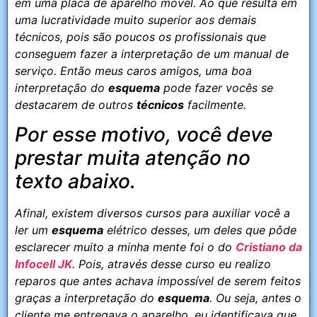
em uma placa de aparelho móvel. Ao que resulta em
uma lucratividade muito superior aos demais
técnicos, pois são poucos os profissionais que
conseguem fazer a interpretação de um manual de
serviço. Então meus caros amigos, uma boa
interpretação do
esquema
pode fazer vocês se
destacarem de outros
técnicos
facilmente.
Por esse motivo, você deve
prestar muita atenção no
texto abaixo.
Afinal, existem diversos cursos para auxiliar você a
ler um
esquema
elétrico desses, um deles que pôde
esclarecer muito a minha mente foi o do
Cristiano da
Infocell JK
. Pois, através desse curso eu realizo
reparos que antes achava impossível de serem feitos
graças a interpretação do
esquema
. Ou seja, antes o
cliente me entregava o aparelho, eu identificava que