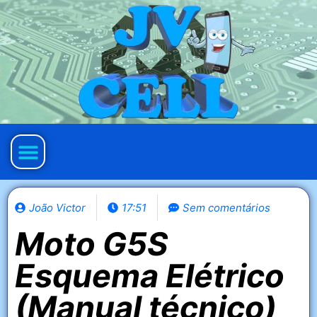
Política de privacidade
João Victor
17:51
Sem comentários
Moto G5S
Esquema Elétrico
(Manual técnico)